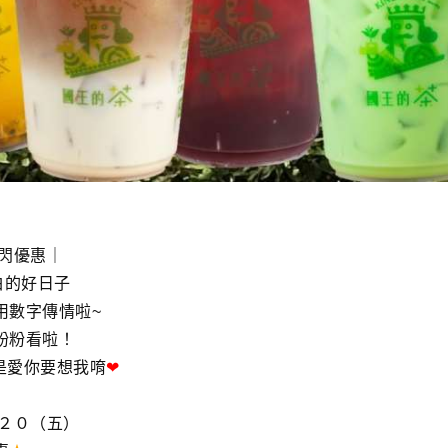
快閃優惠｜
白的好日子
用數字傳情啦~
粉粉看啦！
 就是愛你要想我唷
❤
/２０（五）