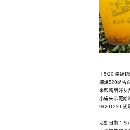
｜5/20 幸福
聽說520是告
來跟親朋好友
小編先示範給
94201350
活動日期：５