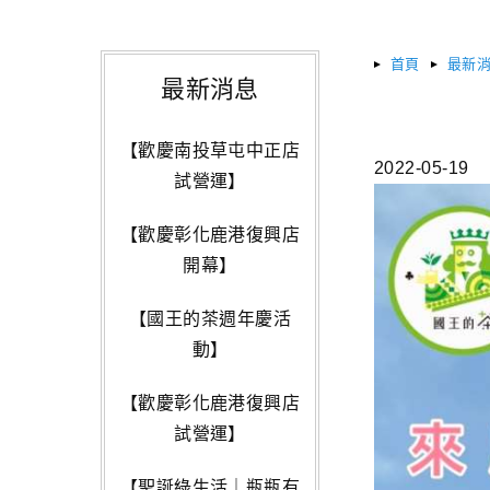
首頁
最新
最新消息
【歡慶南投草屯中正店
2022-05-19
試營運】
【歡慶彰化鹿港復興店
開幕】
【國王的茶週年慶活
動】
【歡慶彰化鹿港復興店
試營運】
【聖誕綠生活｜瓶瓶有