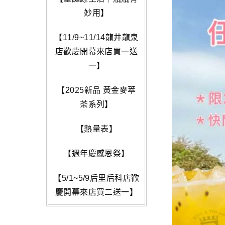
妙用】
【11/9~11/14龍井龍泉
店歡慶開幕來店買一送
一】
【2025新品 黃金麥萃
茶系列】
【熱量表】
【週年慶感恩祭】
【5/1~5/9后里后科店歡
慶開幕來店買二送一】