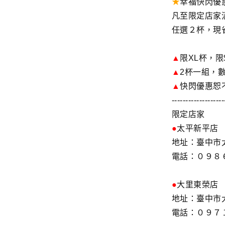
★
幸福快閃優
凡至限定店家消
任選２杯，現省
▲
限XL杯，限
▲
2杯一組，
▲
快閃優惠恕
-------------------
限定店家
●
太平新平店
地址：臺中市
電話：０９８６
●
大里東榮店
地址：臺中市
電話：０９７１