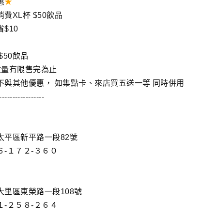
惠
★
費XL杯 $50飲品
$10
$50飲品
數量有限售完為止
不與其他優惠， 如集點卡、來店買五送一等 同時併用
-----------------
太平區新平路一段82號
-１７２-３６０
大里區東榮路一段108號
-２５８-２６４