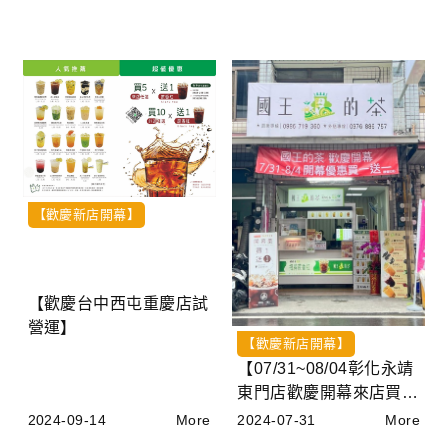
【歡慶新店開幕】
【歡慶台中西屯重慶店試
營運】
【歡慶新店開幕】
【07/31~08/04彰化永靖
東門店歡慶開幕來店買一
送一】
2024-09-14
More
2024-07-31
More