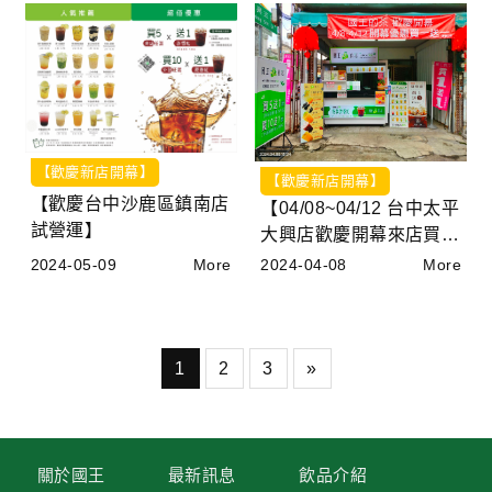
【歡慶新店開幕】
【歡慶新店開幕】
【歡慶台中沙鹿區鎮南店
【04/08~04/12 台中太平
試營運】
大興店歡慶開幕來店買一
送一】
2024-05-09
More
2024-04-08
More
1
2
3
»
關於國王
最新訊息
飲品介紹