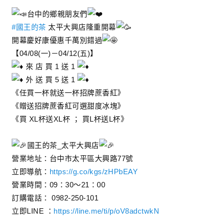
台中的鄉親朋友們
#國王的茶
太平大興店隆重開幕
開幕慶好康優惠千萬別錯過
【04/08(一)－04/12(五)】
來 店 買 1 送 1
外 送 買 5 送 1
《任買一杯就送一杯招牌蔗香紅》
《贈送招牌蔗香紅可選甜度冰塊》
《買 XL杯送XL杯 ； 買L杯送L杯》
國王的茶_太平大興店
營業地址：台中市太平區大興路77號
立即導航：
https://g.co/kgs/zHPbEAY
營業時間：09：30～21：00
訂購電話： 0982-250-101
立即LINE ：
https://line.me/ti/p/oV8adctwkN