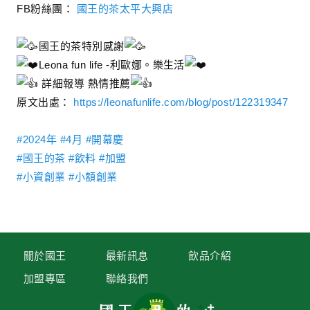
FB粉絲團：
國王的茶太平大興店
國王的茶特別感謝
Leona fun life -利歐娜。樂生活
詳細報導 熱情推薦
原文出處：
https://leonafunlife.com/blog/post/122319347
#2024年
#4月
#開幕慶
#國王的茶
#飲料
#加盟
#小資創業
#小額創業
關於國王
最新訊息
飲品介紹
加盟專區
聯絡我們